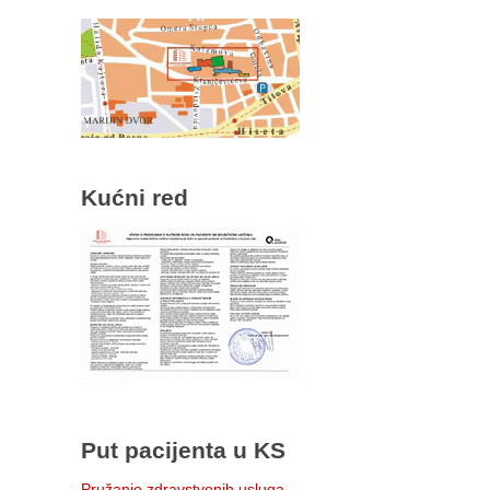
Kućni red
Put pacijenta u KS
Pružanje zdravstvenih usluga