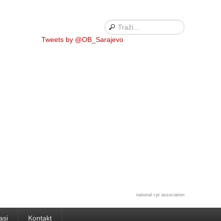
Tweets by @OB_Sarajevo
national cpr association
asi
Kontakt