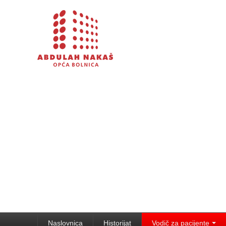
Naslovnica
Historijat
Vodič za pacijente