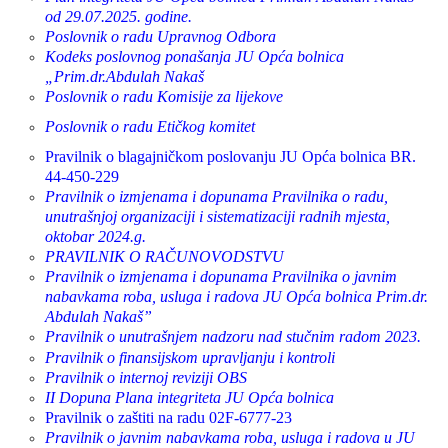
od 29.07.2025. godine.
Poslovnik o radu Upravnog Odbora
Kodeks poslovnog ponašanja JU Opća bolnica
„Prim.dr.Abdulah Nakaš
Poslovnik o radu Komisije za lijekove
Poslovnik o radu Etičkog komitet
Pravilnik o blagajničkom poslovanju JU Opća bolnica BR.
44-450-229
Pravilnik o izmjenama i dopunama Pravilnika o radu,
unutrašnjoj organizaciji i sistematizaciji radnih mjesta,
oktobar 2024.g.
PRAVILNIK O RAČUNOVODSTVU
Pravilnik o izmjenama i dopunama Pravilnika o javnim
nabavkama roba, usluga i radova JU Opća bolnica Prim.dr.
Abdulah Nakaš”
Pravilnik o unutrašnjem nadzoru nad stučnim radom 2023.
Pravilnik o finansijskom upravljanju i kontroli
Pravilnik o internoj reviziji OBS
II Dopuna Plana integriteta JU Opća bolnica
Pravilnik o zaštiti na radu 02F-6777-23
Pravilnik o javnim nabavkama roba, usluga i radova u JU