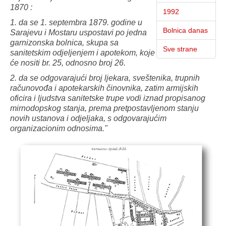
1870 :
1992
1. da se 1. septembra 1879. godine u
Bolnica danas
Sarajevu i Mostaru uspostavi po jedna
garnizonska bolnica, skupa sa
Sve strane
sanitetskim odjeljenjem i apotekom, koje
će nositi br. 25, odnosno broj 26.
2. da se odgovarajući broj ljekara, sveštenika, trupnih
računovođa i apotekarskih činovnika, zatim armijskih
oficira i ljudstva sanitetske trupe vodi iznad propisanog
mirnodopskog stanja, prema pretpostavljenom stanju
novih ustanova i odjeljaka, s odgovarajućim
organizacionim odnosima."