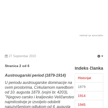
national cpr association
27 Septembar 2010
Stranica 2 od 6
Indeks članka
Austrougarski period (1879-1914)
Historijat
U periodu austrougarske dominacije na
1879
ovim prostorima, Cirkularnom naredbom
od 10. augusta 1879. (vojni br. 4203),
1914
"Njegovo carsko i kraljevsko Veličanstvo
najmilostivije je izvoljelo odobriti
1945
najuzvišenijom odlukom od 4. augusta