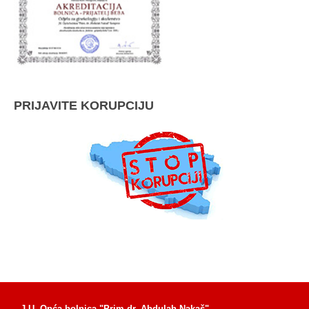
PRIJAVITE KORUPCIJU
J.U. Opća bolnica "Prim.dr. Abdulah Nakaš"