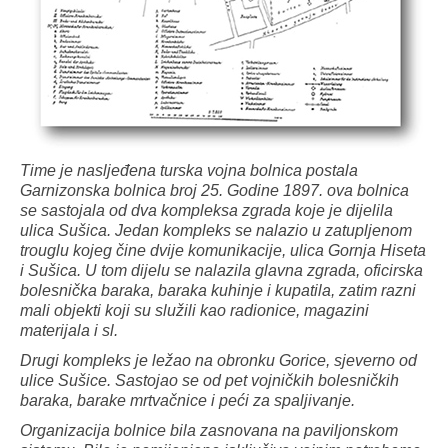
Time je nasljeđena turska vojna bolnica postala
Garnizonska bolnica broj 25. Godine 1897. ova bolnica
se sastojala od dva kompleksa zgrada koje je dijelila
ulica Sušica. Jedan kompleks se nalazio u zatupljenom
trouglu kojeg čine dvije komunikacije, ulica Gornja Hiseta
i Sušica. U tom dijelu se nalazila glavna zgrada, oficirska
bolesnička baraka, baraka kuhinje i kupatila, zatim razni
mali objekti koji su služili kao radionice, magazini
materijala i sl.
Drugi kompleks je ležao na obronku Gorice, sjeverno od
ulice Sušice. Sastojao se od pet vojničkih bolesničkih
baraka, barake mrtvačnice i peći za spaljivanje.
Organizacija bolnice bila zasnovana na paviljonskom