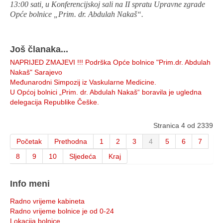
13:00 sati, u Konferencijskoj sali na II spratu Upravne zgrade
Opće bolnice „Prim. dr. Abdulah Nakaš“.
Još članaka...
NAPRIJED ZMAJEVI !!! Podrška Opće bolnice "Prim.dr. Abdulah
Nakaš" Sarajevo
Međunarodni Simpozij iz Vaskularne Medicine.
U Općoj bolnici „Prim. dr. Abdulah Nakaš“ boravila je ugledna
delegacija Republike Češke.
Stranica 4 od 2339
Početak
Prethodna
1
2
3
4
5
6
7
8
9
10
Sljedeća
Kraj
Info meni
Radno vrijeme kabineta
Radno vrijeme bolnice je od 0-24
Lokacija bolnice