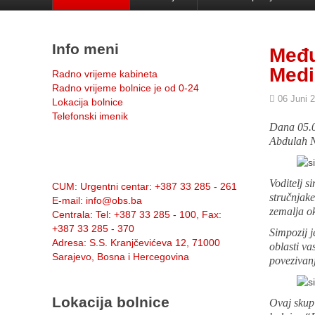
Info meni
Među
Medi
Radno vrijeme kabineta
Radno vrijeme bolnice je od 0-24
06 Juni 
Lokacija bolnice
Telefonski imenik
Dana 05.0
Abdulah N
Info:
Voditelj s
CUM
: Urgentni centar: +387 33 285 - 261
stručnjake
E-mail
: info@obs.ba
zemalja o
Centrala
: Tel: +387 33 285 - 100, Fax:
+387 33 285 - 370
Simpozij j
Adresa
: S.S. Kranjčevićeva 12, 71000
oblasti v
Sarajevo, Bosna i Hercegovina
povezivanj
Lokacija bolnice
Ovaj skup 