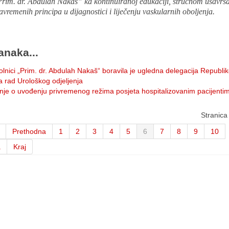
Prim. dr. Abdulah Nakaš” ka kontinuiranoj edukaciji, stručnom usavrša
avremenih principa u dijagnostici i liječenju vaskularnih oboljenja.
anaka...
lnici „Prim. dr. Abdulah Nakaš“ boravila je ugledna delegacija Republi
 rad Urološkog odjeljenja
nje o uvođenju privremenog režima posjeta hospitalizovanim pacijenti
Stranica
Prethodna
1
2
3
4
5
6
7
8
9
10
a
Kraj