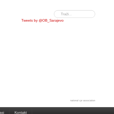
Tweets by @OB_Sarajevo
national cpr association
asi
Kontakt