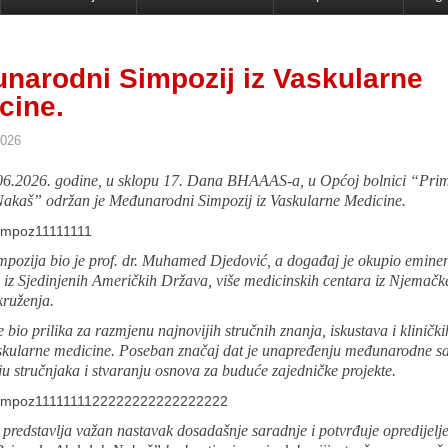
narodni Simpozij iz Vaskularne
cine.
2026
6.2026. godine, u sklopu 17. Dana BHAAAS-a, u Općoj bolnici “Prim.
akaš” održan je Međunarodni Simpozij iz Vaskularne Medicine.
impozija bio je prof. dr. Muhamed Djedović, a događaj je okupio emine
 iz Sjedinjenih Američkih Država, više medicinskih centara iz Njemačke
kruženja.
e bio prilika za razmjenu najnovijih stručnih znanja, iskustava i klinički
askularne medicine. Poseban značaj dat je unapređenju međunarodne s
u stručnjaka i stvaranju osnova za buduće zajedničke projekte.
predstavlja važan nastavak dosadašnje saradnje i potvrđuje opredijel