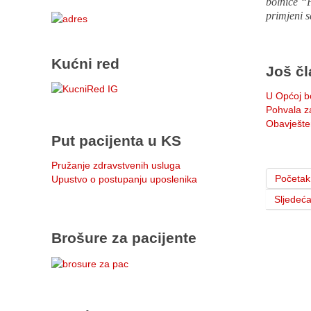
bolnice “
primjeni s
Kućni red
Još čl
U Općoj bo
Pohvala za
Obavješte
Put pacijenta u KS
Pružanje zdravstvenih usluga
Početak
Upustvo o postupanju uposlenika
Sljedeć
Brošure za pacijente