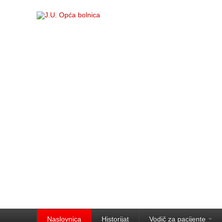
Naslovnica
Historijat
Vodič za pacijente